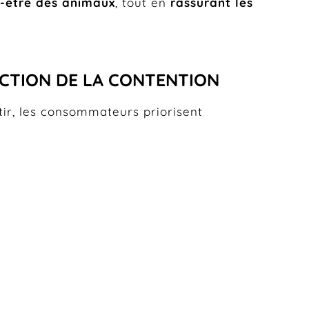
n-être des animaux
, tout en
rassurant les
ICTION DE LA CONTENTION
ntir, les consommateurs priorisent
 la mise en place des référentiels santé