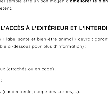
label semble être un bon moyen d’
améliorer le bie
ètent.
’ACCÈS À L’EXTÉRIEUR ET L’INTERD
e « label santé et bien-être animal » devrait gara
e ci-dessous pour plus d’information) :
aux (attachés ou en cage) ;
;
es (caudectomie, coupe des cornes,…).
 LIT OUESTEREL et de l’AEBEA se sont orientés pour